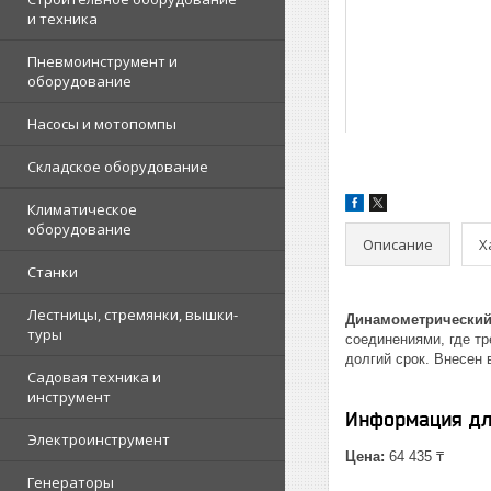
и техника
Пневмоинструмент и
оборудование
Насосы и мотопомпы
Складское оборудование
Климатическое
оборудование
Описание
Х
Станки
Лестницы, стремянки, вышки-
Динамометрический 
туры
соединениями, где т
долгий срок. Внесен 
Садовая техника и
инструмент
Информация дл
Электроинструмент
Цена:
64 435 ₸
Генераторы