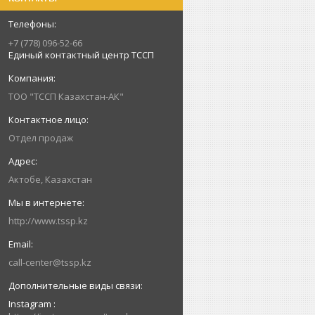
+7 (778) 096-52-66
Единый контактный центр ТССП
ТОО "ТССП Казахстан-АК"
Отдел продаж
Актобе, Казахстан
http://www.tssp.kz
call-center@tssp.kz
Instagram