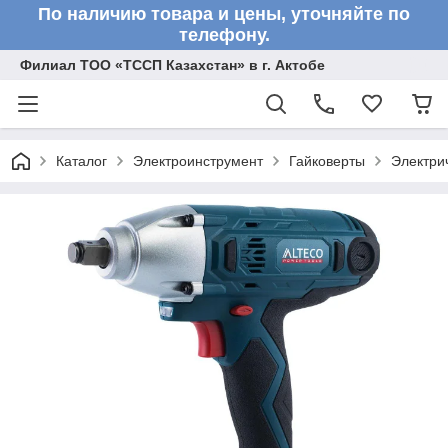
По наличию товара и цены, уточняйте по
телефону.
Филиал ТОО «ТССП Казахстан» в г. Актобе
Каталог
Электроинструмент
Гайковерты
Электри