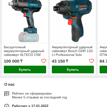
Бесщеточный
Аккумуляторный ударный
Акк
аккумуляторный ударный
гайковёрт Bosch GDR 120-
гайк
гайковерт ALTECO CIW
LI Professional Solo
DTW
20-1200 Li BL Solo (без
06019F0000
100 000
43 150
84 
₸
₸
АКБ И ЗУ)
Купить
Купить
О нас
Рейтинг не сформирован
Менее 5 отзывов за последний год
Работает с 17.01.2022