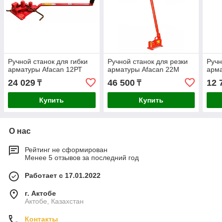
Ручной станок для гибки
Ручной станок для резки
Ручн
арматуры Afacan 12РТ
арматуры Afacan 22М
арма
24 029
46 500
12 
₸
₸
Купить
Купить
О нас
Рейтинг не сформирован
Менее 5 отзывов за последний год
Работает с 17.01.2022
г. Актобе
Актобе, Казахстан
Контакты