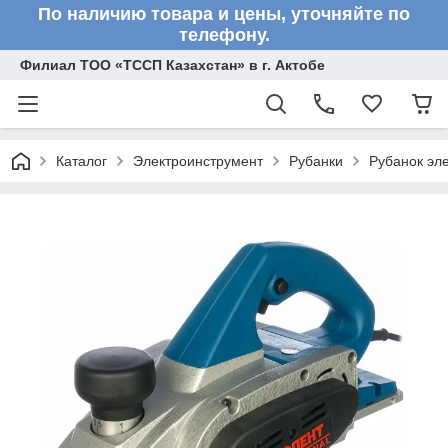
По наличию товара и цены, уточняйте по
телефону.
Филиал ТОО «ТССП Казахстан» в г. Актобе
Каталог
Электроинструмент
Рубанки
Рубанок эл