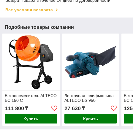
Возврат товара в течение 14 дней по договоренности
Все условия возврата
Подобные товары компании
Бетоносмеситель ALTECO
Ленточная шлифмашина
Бет
БС 150 С
ALTECO BS 950
БС 
111 800
27 630
125
₸
₸
Купить
Купить