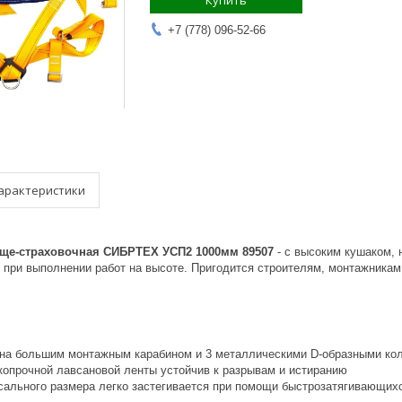
Купить
+7 (778) 096-52-66
арактеристики
ще-страховочная СИБРТЕХ УСП2 1000мм 89507
- с высоким кушаком,
и при выполнении работ на высоте. Пригодится строителям, монтажника
на большим монтажным карабином и 3 металлическими D-образными ко
копрочной лавсановой ленты устойчив к разрывам и истиранию
сального размера легко застегивается при помощи быстрозатягивающих