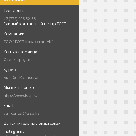
+7 (778) 096-52-66
Единый контактный центр ТССП
ТОО "ТССП Казахстан-АК"
Отдел продаж
Актобе, Казахстан
http://www.tssp.kz
call-center@tssp.kz
Instagram