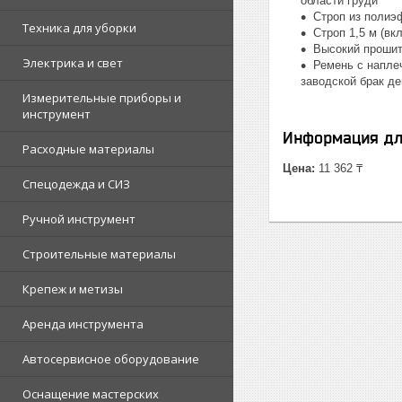
области груди
Строп из полиэф
Техника для уборки
Строп 1,5 м (в
Высокий прошит
Электрика и свет
Ремень с напле
заводской брак де
Измерительные приборы и
инструмент
Информация дл
Расходные материалы
Цена:
11 362 ₸
Спецодежда и СИЗ
Ручной инструмент
Строительные материалы
Крепеж и метизы
Аренда инструмента
Автосервисное оборудование
Оснащение мастерских