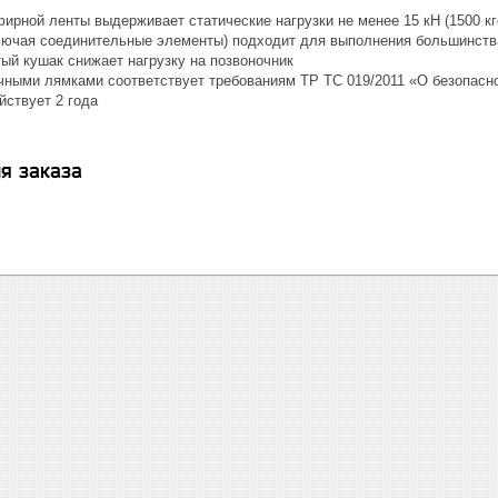
ирной ленты выдерживает статические нагрузки не менее 15 кН (1500 кг
ключая соединительные элементы) подходит для выполнения большинств
ый кушак снижает нагрузку на позвоночник
чными лямками соответствует требованиям ТР ТС 019/2011 «О безопасно
йствует 2 года
я заказа