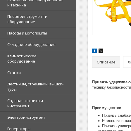
и техника
Пневмоинструмент и
оборудование
Насосы и мотопомпы
Складское оборудование
Климатическое
оборудование
Описание
Х
Станки
Привязь удерживаю
Лестницы, стремянки, вышки-
технику безопасност
туры
Садовая техника и
инструмент
Преимущества:
Привязь снабже
Электроинструмент
Ремень из высо
Привязь универ
Генераторы