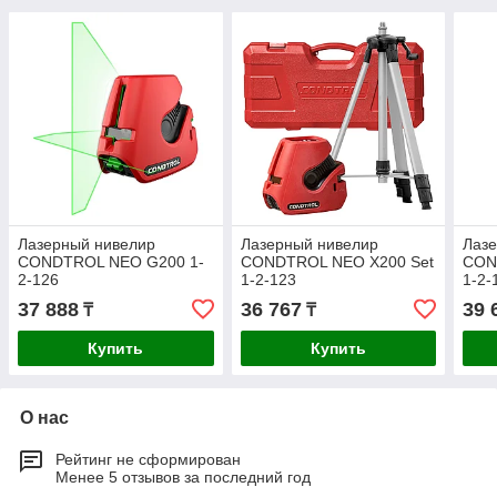
Лазерный нивелир
Лазерный нивелир
Лаз
CONDTROL NEO G200 1-
CONDTROL NEO X200 Set
CON
2-126
1-2-123
1-2-
37 888
36 767
39 
₸
₸
Купить
Купить
О нас
Рейтинг не сформирован
Менее 5 отзывов за последний год