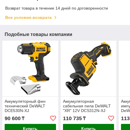
Возврат товара в течение 14 дней по договоренности
Все условия возврата
Подобные товары компании
Аккумуляторный фен
Аккумуляторная
Акк
технический DeWALT
сабельная пила DeWALT
имп
DCE530N-XJ
"XR" 12V DCS312N-XJ
DeW
90 600
110 735
113
₸
₸
Купить
Купить