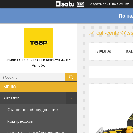
Создать сайт
на Satu.kz
По на
call-center@ts
ГЛАВНАЯ
КАТ
Филиал ТОО «ТССП Казахстан» в г.
Актобе
Каталог
Сварочное оборудование
Компрессоры
Строительное оборудование