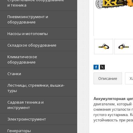
и техника
Пневмоинструмент и
оборудование
Насосы и мотопомпы
Складское оборудование
Климатическое
оборудование
Станки
Описание
Х
Лестницы, стремянки, вышки-
туры
Аккумуляторная це
Садовая техника и
двигателем, который 
инструмент
снижения усталости п
густого кустарника.
Электроинструмент
устойчивость при рез
Генераторы