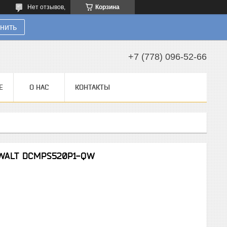
Нет отзывов,
Корзина
нить
+7 (778) 096-52-66
Е
О НАС
КОНТАКТЫ
eWALT DCMPS520P1-QW