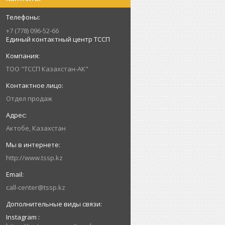
+7 (778) 096-52-66
Единый контактный центр ТССП
ТОО "ТССП Казахстан-АК"
Отдел продаж
Актобе, Казахстан
http://www.tssp.kz
call-center@tssp.kz
Instagram