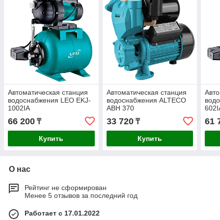
Автоматическая станция
Автоматическая станция
Авто
водоснабжения LEO EKJ-
водоснабжения ALTECO
водо
1002IA
AВН 370
602I
66 200
33 720
61 
₸
₸
Купить
Купить
О нас
Рейтинг не сформирован
Менее 5 отзывов за последний год
Работает с 17.01.2022