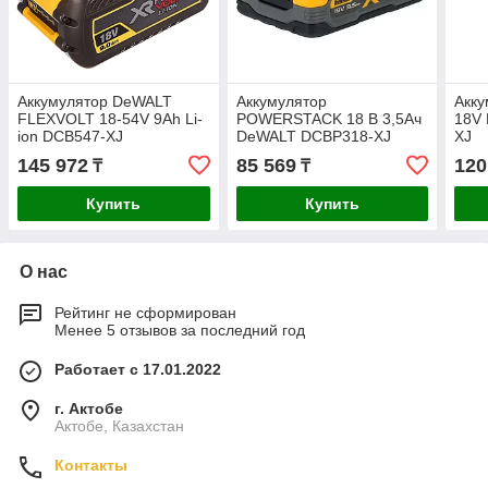
Аккумулятор DeWALT
Аккумулятор
Акку
FLEXVOLT 18-54V 9Ah Li-
POWERSTACK 18 В 3,5Ач
18V 
ion DCB547-XJ
DeWALT DCBP318-XJ
XJ
145 972
85 569
120
₸
₸
Купить
Купить
О нас
Рейтинг не сформирован
Менее 5 отзывов за последний год
Работает с 17.01.2022
г. Актобе
Актобе, Казахстан
Контакты