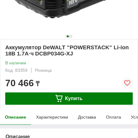
Аккумулятор DeWALT "POWERSTACK" Li-ion
18В 1.7А·ч DCBP034G-XJ
В наличии
Код: 83359
Розница
70 466
₸
Купить
Описание
Характеристики
Доставка
Оплата
Усл
Описание