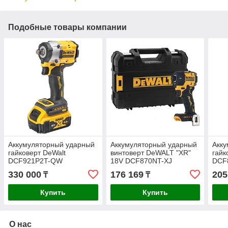
Подобные товары компании
Аккумуляторный ударный
Аккумуляторный ударный
Акк
гайковерт DeWalt
винтоверт DeWALT "XR"
гайк
DCF921P2T-QW
18V DCF870NT-XJ
DCF
330 000
176 169
205
₸
₸
Купить
Купить
О нас