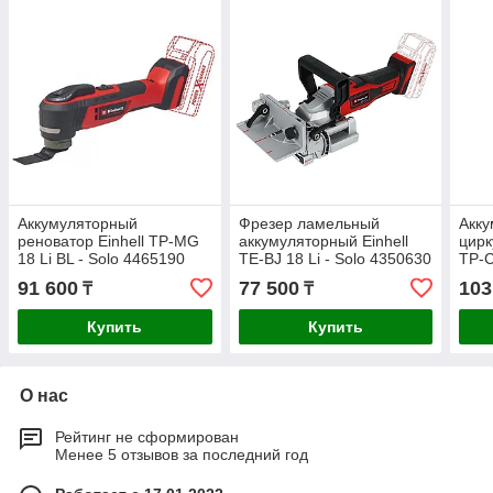
Аккумуляторный
Фрезер ламельный
Акку
реноватор Einhell TP-MG
аккумуляторный Einhell
цирк
18 Li BL - Solo 4465190
TE-BJ 18 Li - Solo 4350630
TP-C
433
91 600
77 500
103
₸
₸
Купить
Купить
О нас
Рейтинг не сформирован
Менее 5 отзывов за последний год