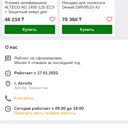
Угловая шлифмашина
Насадка для пылесоса
ALTECO AG 1400-125 ECS
Dewalt DWV9510-XJ
+ Защитный кожух для
пылеудаления ALTECO
46 210
70 360
₸
₸
ADE 125
Купить
Купить
О нас
Рейтинг не сформирован
Менее 5 отзывов за последний год
Работает с 17.01.2022
г. Актобе
Актобе, Казахстан
Контакты
Сегодня работает с 09:00 до 18:00
Показать весь график работы