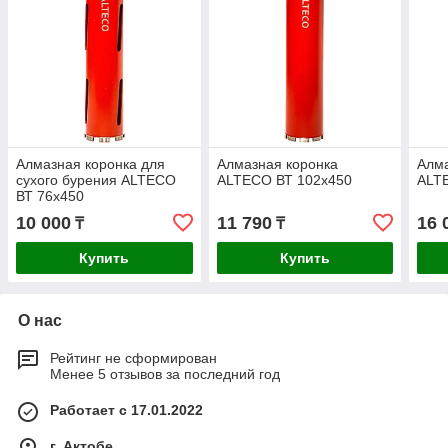
Алмазная коронка для
Алмазная коронка
Алма
сухого бурения ALTECO
ALTECO ВТ 102х450
ALT
ВТ 76х450
10 000
11 790
16 
₸
₸
Купить
Купить
О нас
Рейтинг не сформирован
Менее 5 отзывов за последний год
Работает с 17.01.2022
г. Актобе