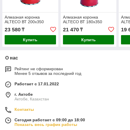
Алмазная коронка
Алмазная коронка
Алма
ALTECO ВТ 200х350
ALTECO ВТ 180х350
ALT
23 580
21 470
19 
₸
₸
Купить
Купить
О нас
Рейтинг не сформирован
Менее 5 отзывов за последний год
Работает с 17.01.2022
г. Актобе
Актобе, Казахстан
Контакты
Сегодня работает с 09:00 до 18:00
Показать весь график работы