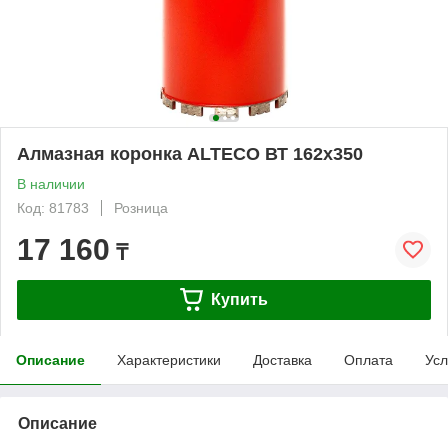
Алмазная коронка ALTECO ВТ 162х350
В наличии
Код: 81783
Розница
17 160
₸
Купить
Описание
Характеристики
Доставка
Оплата
Усл
Описание