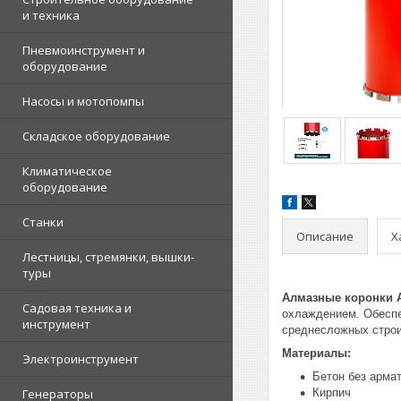
и техника
Пневмоинструмент и
оборудование
Насосы и мотопомпы
Складское оборудование
Климатическое
оборудование
Станки
Описание
Х
Лестницы, стремянки, вышки-
туры
Алмазные коронки
Садовая техника и
охлаждением. Обеспе
инструмент
среднесложных строи
Материалы:
Электроинструмент
Бетон без арма
Генераторы
Кирпич