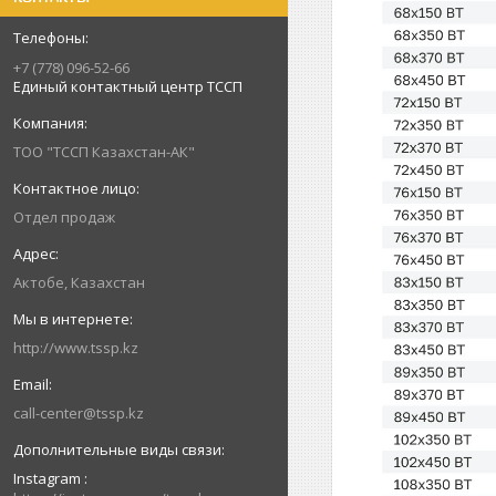
+7 (778) 096-52-66
Единый контактный центр ТССП
ТОО "ТССП Казахстан-АК"
Отдел продаж
Актобе, Казахстан
http://www.tssp.kz
call-center@tssp.kz
Instagram