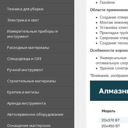
Газоблок
Техника для уборки
Области применени
Создание отверс
Электрика и свет
Монтаж инженер
Установка элек
Измерительные приборы и
Прокладка труб
инструмент
Сверление отве
Создание техно
Расходные материалы
Особенности корон
Универсальные 
Спецодежда и СИЗ
оптимальную скор
Удачное сочета
Ручной инструмент
*Внимание, изображен
Строительные материалы
Крепеж и метизы
Аренда инструмента
Автосервисное оборудование
Оснащение мастерских