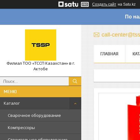
Создать сайт
на Satu.kz
По на
call-center@ts
ГЛАВНАЯ
КАТ
Филиал ТОО «ТССП Казахстан» в г.
Актобе
Каталог
Сварочное оборудование
Компрессоры
Строительное оборудование