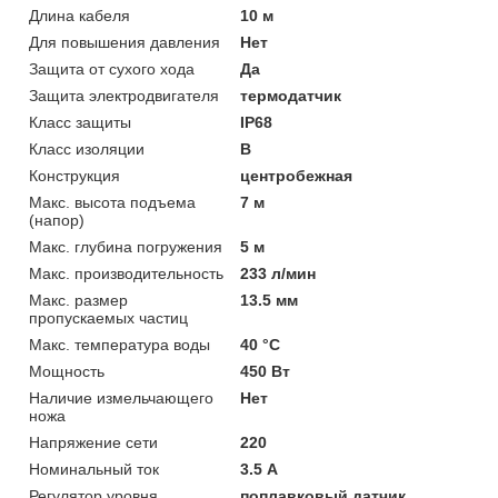
Длина кабеля
10 м
Для повышения давления
Нет
Защита от сухого хода
Да
Защита электродвигателя
термодатчик
Класс защиты
IP68
Класс изоляции
B
Конструкция
центробежная
Макс. высота подъема
7 м
(напор)
Макс. глубина погружения
5 м
Макс. производительность
233 л/мин
Макс. размер
13.5 мм
пропускаемых частиц
Макс. температура воды
40 °C
Мощность
450 Вт
Наличие измельчающего
Нет
ножа
Напряжение сети
220
Номинальный ток
3.5 А
Регулятор уровня
поплавковый датчик