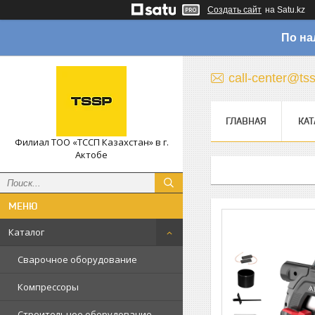
Создать сайт
на Satu.kz
По на
call-center@ts
ГЛАВНАЯ
КАТ
Филиал ТОО «ТССП Казахстан» в г.
Актобе
Каталог
Сварочное оборудование
Компрессоры
Строительное оборудование