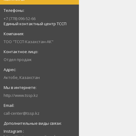
+7 (778) 096-52-66
Единый контактный центр ТССП
ТОО "ТССП Казахстан-АК"
Отдел продаж
Актобе, Казахстан
http://www.tssp.kz
call-center@tssp.kz
Instagram