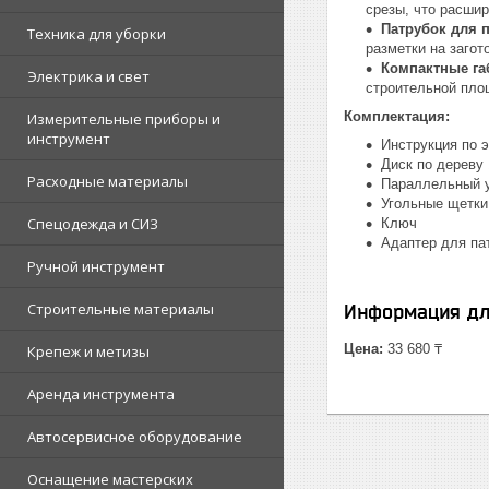
срезы, что расши
Патрубок для 
Техника для уборки
разметки на загот
Компактные га
Электрика и свет
строительной площ
Комплектация:
Измерительные приборы и
инструмент
Инструкция по 
Диск по дереву
Расходные материалы
Параллельный 
Угольные щетки
Спецодежда и СИЗ
Ключ
Адаптер для па
Ручной инструмент
Строительные материалы
Информация дл
Цена:
33 680 ₸
Крепеж и метизы
Аренда инструмента
Автосервисное оборудование
Оснащение мастерских