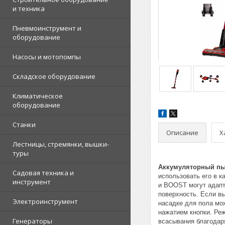
и техника
Пневмоинструмент и
оборудование
Насосы и мотопомпы
Складское оборудование
Климатическое
оборудование
Станки
Описание
Х
Лестницы, стремянки, вышки-
туры
Аккумуляторный пыл
Садовая техника и
использовать его в к
инструмент
и BOOST могут адапт
поверхность. Если вы
Электроинструмент
насадке для пола мо
нажатием кнопки. Ре
Генераторы
всасывания благодар