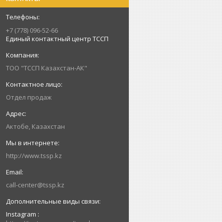
+7 (778) 096-52-66
Единый контактный центр ТССП
ТОО "ТССП Казахстан-АК"
Отдел продаж
Актобе, Казахстан
http://www.tssp.kz
call-center@tssp.kz
Instagram