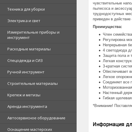
чувствительные напо
пылесоса и аксессуар
Техника для уборки
труднодоступных мес
приведен в действие
Электрика и свет
Преимущества:
Измерительные приборы и
Член семейства
инструмент
Регулировка мо
Непрерывная бе
Расходные материалы
4 светодиода д
Защита пола и 
Спецодежда и СИЗ
Легкая конструк
3-кратная сист
Ручной инструмент
Обеспечивает в
Легкое опорожн
Соединяет все 
Строительные материалы
Моторизованная
Настенный держ
Крепеж и метизы
Гибкая щелевая
*Внимание! Поставляе
Аренда инструмента
Автосервисное оборудование
Информация дл
Оснащение мастерских