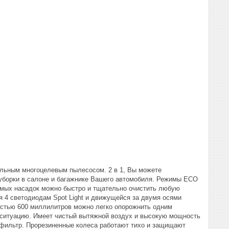
альным многоцелевым пылесосом. 2 в 1, Вы можете
я уборки в салоне и багажнике Вашего автомобиля. Режимы ECO
мых насадок можно быстро и тщательно очистить любую
я 4 светодиодам Spot Light и движущейся за двумя осями
остью 600 миллилитров можно легко опорожнить одним
ситуацию. Имеет чистый вытяжной воздух и высокую мощность
 фильтр. Прорезиненные колеса работают тихо и защищают