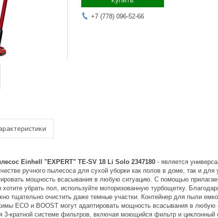
Купить
+7 (778) 096-52-66
арактеристики
есос Einhell "EXPERT" TE-SV 18 Li Solo 2347180
- является универс
ачестве ручного пылесоса для сухой уборки как полов в доме, так и дл
ировать мощность всасывания в любую ситуацию. С помощью прилагае
 хотите убрать пол, используйте моторизованную турбощетку. Благодар
жно тщательно очистить даже темные участки. Контейнер для пыли емк
жимы ECO и BOOST могут адаптировать мощность всасывания в любую 
я 3-кратной системе фильтров, включая моющийся фильтр и циклонный