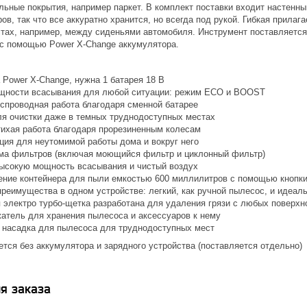
льные покрытия, например паркет. В комплект поставки входит настенны
ов, так что все аккуратно хранится, но всегда под рукой. Гибкая прил
тах, например, между сиденьями автомобиля. Инструмент поставляется 
 с помощью Power X-Change аккумулятора.
 Power X-Change, нужна 1 батарея 18 В
щности всасывания для любой ситуации: режим ECO и BOOST
спроводная работа благодаря сменной батарее
ля очистки даже в темных труднодоступных местах
тихая работа благодаря прорезиненным колесам
ция для неутомимой работы дома и вокруг него
ема фильтров (включая моющийся фильтр и циклонный фильтр)
ысокую мощность всасывания и чистый воздух
ение контейнера для пыли емкостью 600 миллилитров с помощью кнопк
преимущества в одном устройстве: легкий, как ручной пылесос, и идеал
 электро турбо-щетка разработана для удаления грязи с любых поверхн
атель для хранения пылесоса и аксессуаров к нему
 насадка для пылесоса для труднодоступных мест
тся без аккумулятора и зарядного устройства (поставляется отдельно)
я заказа