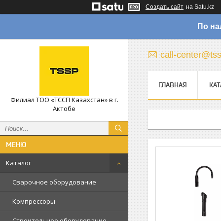
Создать сайт
на Satu.kz
По на
call-center@ts
ГЛАВНАЯ
КАТ
Филиал ТОО «ТССП Казахстан» в г.
Актобе
Каталог
Сварочное оборудование
Компрессоры
Строительное оборудование