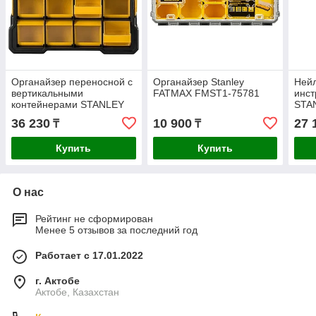
Органайзер переносной с
Органайзер Stanley
Нейл
вертикальными
FATMAX FMST1-75781
инст
контейнерами STANLEY
STA
FATMAX FMST81077-1
952
36 230
10 900
27 
₸
₸
Купить
Купить
О нас
Рейтинг не сформирован
Менее 5 отзывов за последний год
Работает с 17.01.2022
г. Актобе
Актобе, Казахстан