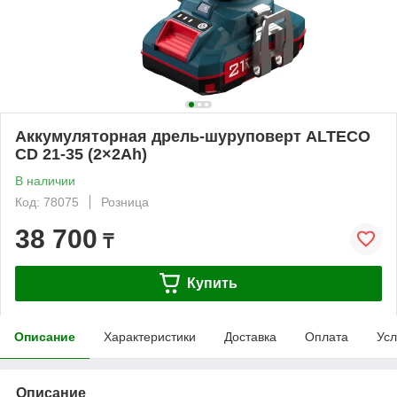
Аккумуляторная дрель-шуруповерт ALTECO
CD 21-35 (2×2Ah)
В наличии
Код: 78075
Розница
38 700
₸
Купить
Описание
Характеристики
Доставка
Оплата
Усл
Описание