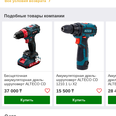
Все условия возврата
Подобные товары компании
Бесщеточная
Аккумуляторная дрель-
Акку
аккумуляторная дрель-
шуруповерт ALTECO CD
дрел
шуруповерт ALTECO CD
1210.1 Li X2
ALT
21-45 BL
37 000
15 500
28 
₸
₸
Купить
Купить