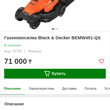
Газонокосилка Black & Decker BEMW451-QS
В наличии
Код: 76726
Розница
71 000
₸
Купить
Описание
Характеристики
Доставка
Оплата
Усл
Описание