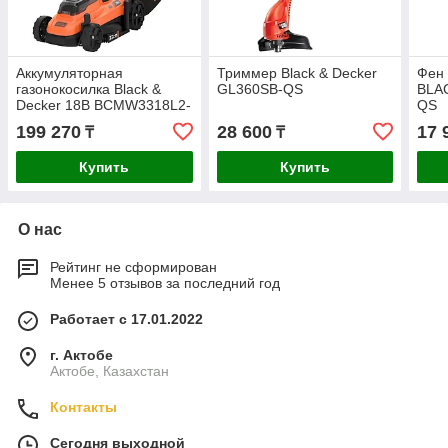
Аккумуляторная
Триммер Black & Decker
Фен 
газонокосилка Black &
GL360SB-QS
BLA
Decker 18В BCMW3318L2-
QS
QW
199 270
28 600
17 
₸
₸
Купить
Купить
О нас
Рейтинг не сформирован
Менее 5 отзывов за последний год
Работает с 17.01.2022
г. Актобе
Актобе, Казахстан
Контакты
Сегодня выходной