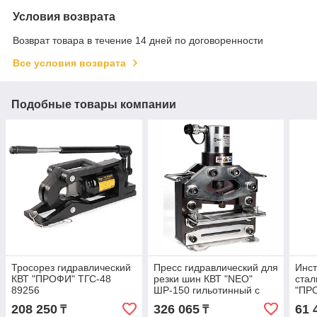
Условия возврата
Возврат товара в течение 14 дней по договоренности
Все условия возврата
Подобные товары компании
Тросорез гидравлический
Пресс гидравлический для
Инст
КВТ "ПРОФИ" ТГС-48
резки шин КВТ "NEO"
стал
89256
ШР-150 гильотинный с
"ПР
прямым лезвием 76503
208 250
326 065
61 
₸
₸