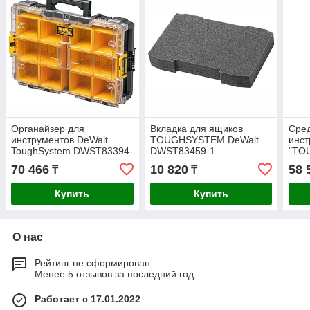
Органайзер для
Вкладка для ящиков
Сре
инструментов DeWalt
TOUGHSYSTEM DeWalt
инс
ToughSystem DWST83394-
DWST83459-1
"TO
1
DWS
70 466
10 820
58 
₸
₸
Купить
Купить
О нас
Рейтинг не сформирован
Менее 5 отзывов за последний год
Работает с 17.01.2022