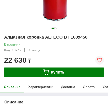
Алмазная коронка ALTECO ВТ 168х450
В наличии
Код: 13247
Розница
22 630
₸
Купить
Описание
Характеристики
Доставка
Оплата
Усл
Описание