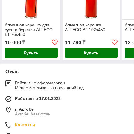
Алмазная коронка для
Алмазная коронка
Алма
сухого бурения ALTECO
ALTECO ВТ 102х450
ALT
ВТ 76х450
10 000
11 790
12 
₸
₸
Купить
Купить
О нас
Рейтинг не сформирован
Менее 5 отзывов за последний год
Работает с 17.01.2022
г. Актобе
Актобе, Казахстан
Контакты