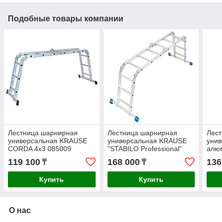
Подобные товары компании
Лестница шарнирная
Лестница шарнирная
Лес
универсальная KRAUSE
универсальная KRAUSE
уни
CORDA 4х3 085009
"STABILO Professional"
алю
4х3 123510
"MO
119 100
168 000
136
₸
₸
4х3 
Купить
Купить
О нас