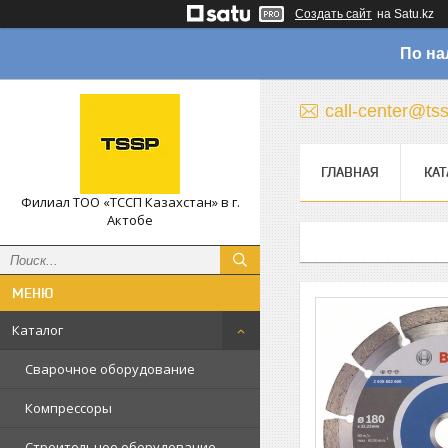
Создать сайт
на Satu.kz
По на
call-center@ts
ГЛАВНАЯ
КАТ
Филиал ТОО «ТССП Казахстан» в г.
Актобе
Каталог
Сварочное оборудование
Компрессоры
Строительное оборудование