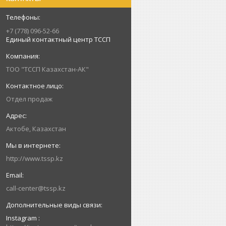
+7 (778) 096-52-66
Единый контактный центр ТССП
ТОО "ТССП Казахстан-АК"
Отдел продаж
Актобе, Казахстан
http://www.tssp.kz
call-center@tssp.kz
Instagram