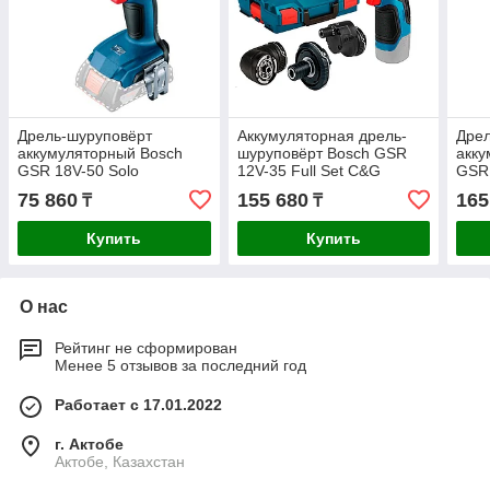
Дрель-шуруповёрт
Аккумуляторная дрель-
Дрел
аккумуляторный Bosch
шуруповёрт Bosch GSR
акку
GSR 18V-50 Solo
12V-35 Full Set C&G
GSR
06019H5006
06019H3003
060
75 860
155 680
165
₸
₸
Купить
Купить
О нас
Рейтинг не сформирован
Менее 5 отзывов за последний год
Работает с 17.01.2022
г. Актобе
Актобе, Казахстан