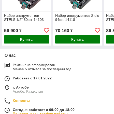
Набор инструментов
Набор инструментов Stels
Набо
STELS 1/2" 60шт. 14103
94шт. 14118
STEL
56 900
70 160
86 
₸
₸
Купить
Купить
О нас
Рейтинг не сформирован
Менее 5 отзывов за последний год
Работает с 17.01.2022
г. Актобе
Актобе, Казахстан
Контакты
Сегодня работает с 09:00 до 18:00
Показать весь график работы