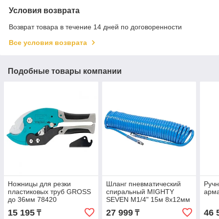
Условия возврата
Возврат товара в течение 14 дней по договоренности
Все условия возврата
Подобные товары компании
Ножницы для резки
Шланг пневматический
Ручн
пластиковых труб GROSS
спиральный MIGHTY
арма
до 36мм 78420
SEVEN M1/4" 15м 8х12мм
SD-23115
15 195
27 999
46 
₸
₸