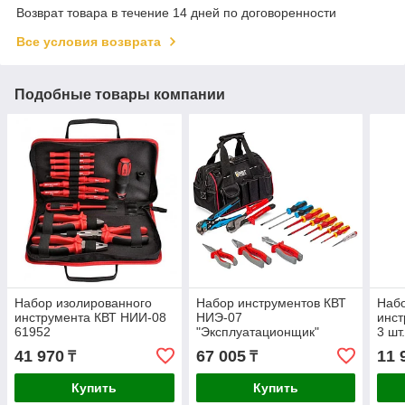
Возврат товара в течение 14 дней по договоренности
Все условия возврата
Подобные товары компании
Набор изолированного
Набор инструментов КВТ
Набо
инструмента КВТ НИИ-08
НИЭ-07
инст
61952
"Эксплуатационщик"
3 шт
предметов 13шт. 87135
41 970
67 005
11 
₸
₸
Купить
Купить