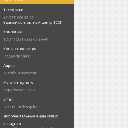
+7 (778) 096-52-66
Единый контактный центр ТССП
ТОО "ТССП Казахстан-АК"
Отдел продаж
Актобе, Казахстан
http://www.tssp.kz
call-center@tssp.kz
Instagram