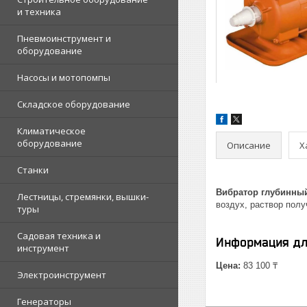
и техника
Пневмоинструмент и
оборудование
Насосы и мотопомпы
Складское оборудование
Климатическое
оборудование
Описание
Х
Станки
Вибратор глубинный
Лестницы, стремянки, вышки-
воздух, раствор полу
туры
Садовая техника и
Информация дл
инструмент
Цена:
83 100 ₸
Электроинструмент
Генераторы