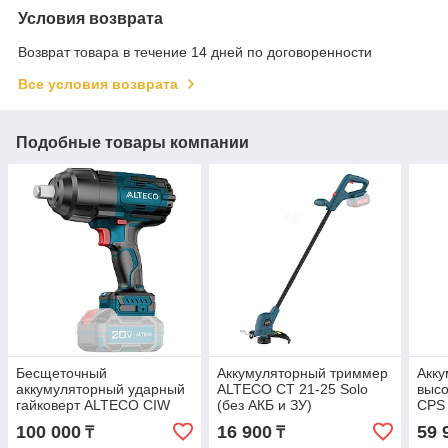
Условия возврата
Возврат товара в течение 14 дней по договоренности
Все условия возврата
Подобные товары компании
Бесщеточный
Аккумуляторный триммер
Акк
аккумуляторный ударный
ALTECO CT 21-25 Solo
выс
гайковерт ALTECO CIW
(без АКБ и ЗУ)
CPS 
20-1200 Li BL Solo (без
40+C
100 000
16 900
59 
₸
₸
АКБ И ЗУ)