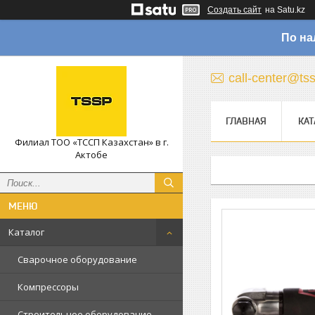
Создать сайт
на Satu.kz
По на
call-center@ts
ГЛАВНАЯ
КАТ
Филиал ТОО «ТССП Казахстан» в г.
Актобе
Каталог
Сварочное оборудование
Компрессоры
Строительное оборудование