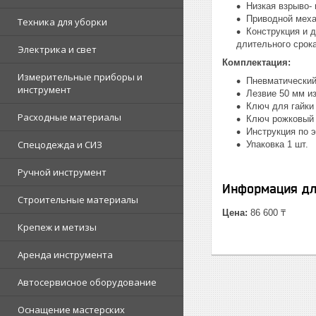
Низкая взрыво-
Приводной меха
Техника для уборки
Конструкция и 
длительного срок
Электрика и свет
Комплектация:
Измерительные приборы и
Пневматический
инструмент
Лезвие 50 мм из
Ключ для гайки
Расходные материалы
Ключ рожковый 
Инструкция по э
Спецодежда и СИЗ
Упаковка 1 шт.
Ручной инструмент
Информация дл
Строительные материалы
Цена:
86 600 ₸
Крепеж и метизы
Аренда инструмента
Автосервисное оборудование
Оснащение мастерских