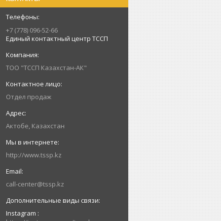
+7 (778) 096-52-66
Единый контактный центр ТССП
ТОО "ТССП Казахстан-АК"
Отдел продаж
Актобе, Казахстан
http://www.tssp.kz
call-center@tssp.kz
Instagram