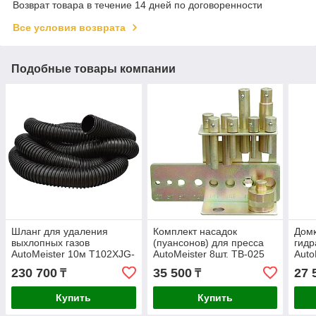
Возврат товара в течение 14 дней по договоренности
Все условия возврата
Подобные товары компании
Шланг для удаления
Комплект насадок
Дом
выхлопных газов
(пуансонов) для пресса
гидр
AutoMeister 10м T102XJG-
AutoMeister 8шт. TB-025
Auto
10
8т T
230 700
35 500
27 
₸
₸
Купить
Купить