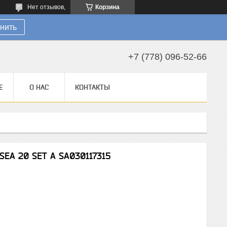
Нет отзывов,
Корзина
нить
+7 (778) 096-52-66
Е
О НАС
КОНТАКТЫ
SEA 20 SET А SA030117315