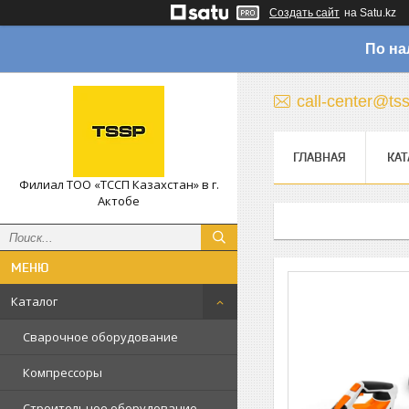
Создать сайт
на Satu.kz
По на
call-center@ts
ГЛАВНАЯ
КАТ
Филиал ТОО «ТССП Казахстан» в г.
Актобе
Каталог
Сварочное оборудование
Компрессоры
Строительное оборудование