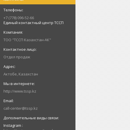
+7 (778) 096-52-66
Единый контактный центр ТССП
ТОО "ТССП Казахстан-АК"
Отдел продаж
Актобе, Казахстан
http://www.tssp.kz
call-center@tssp.kz
Instagram