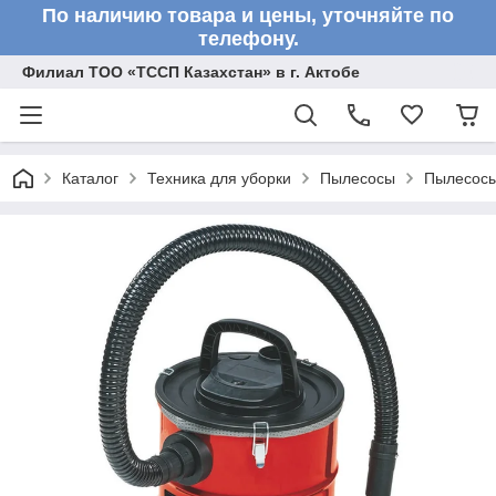
По наличию товара и цены, уточняйте по
телефону.
Филиал ТОО «ТССП Казахстан» в г. Актобе
Каталог
Техника для уборки
Пылесосы
Пылесосы