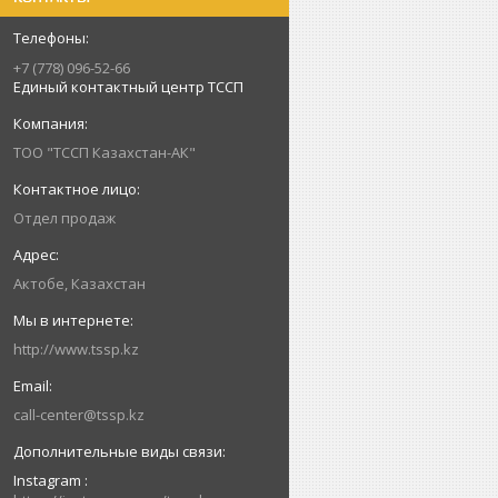
+7 (778) 096-52-66
Единый контактный центр ТССП
ТОО "ТССП Казахстан-АК"
Отдел продаж
Актобе, Казахстан
http://www.tssp.kz
call-center@tssp.kz
Instagram