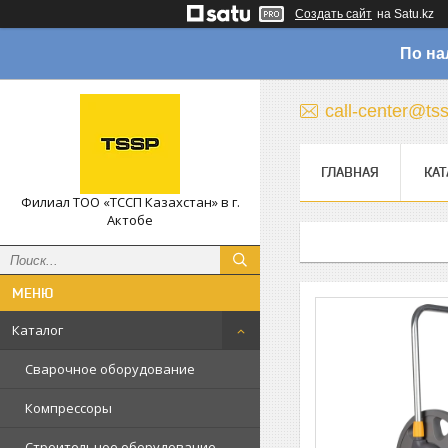
Создать сайт
на Satu.kz
По на
call-center@ts
ГЛАВНАЯ
КАТ
Филиал ТОО «ТССП Казахстан» в г.
Актобе
Каталог
Сварочное оборудование
Компрессоры
Строительное оборудование