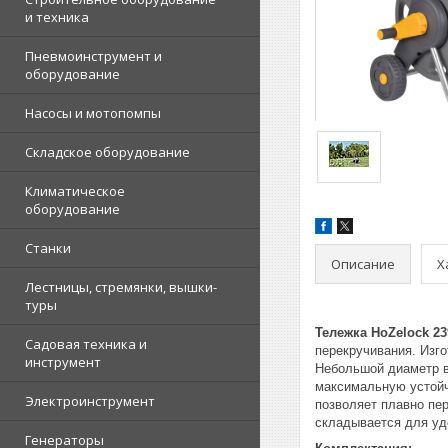
и техника
Пневмоинструмент и
оборудование
Насосы и мотопомпы
Складское оборудование
Климатическое
оборудование
Станки
Описание
Х
Лестницы, стремянки, вышки-
туры
Тележка HoZelock 2
Садовая техника и
перекручивания. Изго
инструмент
Небольшой диаметр в
максимальную устойч
Электроинструмент
позволяет плавно пер
складывается для удо
Генераторы