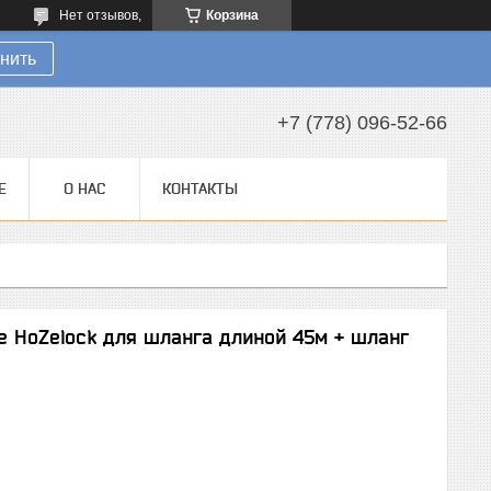
Нет отзывов,
Корзина
нить
+7 (778) 096-52-66
Е
О НАС
КОНТАКТЫ
е HoZelock для шланга длиной 45м + шланг