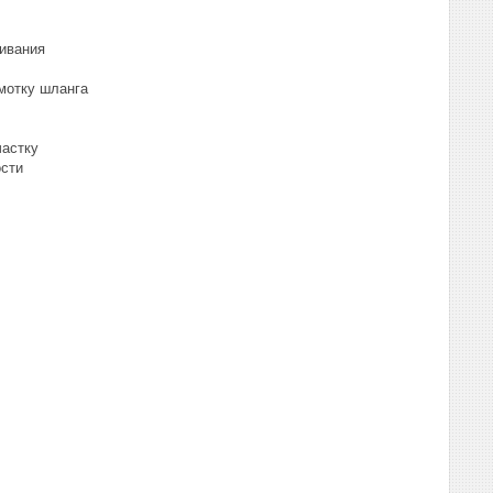
чивания
мотку шланга
частку
ости