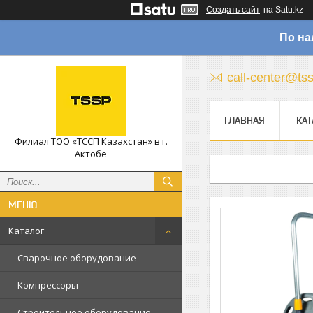
Создать сайт
на Satu.kz
По на
call-center@ts
ГЛАВНАЯ
КАТ
Филиал ТОО «ТССП Казахстан» в г.
Актобе
Каталог
Сварочное оборудование
Компрессоры
Строительное оборудование