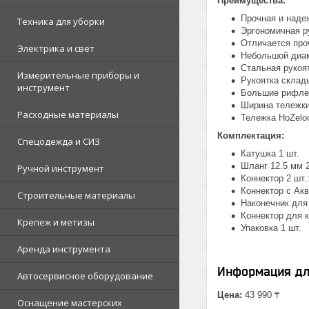
Преимущества:
Прочная и наде
Техника для уборки
Эргономичная р
Отличается про
Электрика и свет
Небольшой диам
Стальная рукоя
Измерительные приборы и
Рукоятка склад
инструмент
Большие рифлен
Ширина тележки
Расходные материалы
Тележка HoZeloc
Комплектация:
Спецодежда и СИЗ
Катушка 1 шт.
Шланг 12.5 мм 2
Ручной инструмент
Коннектор 2 шт.
Коннектор с Акв
Строительные материалы
Наконечник для
Коннектор для к
Крепеж и метизы
Упаковка 1 шт.
Аренда инструмента
Информация дл
Автосервисное оборудование
Цена:
43 990 ₸
Оснащение мастерских