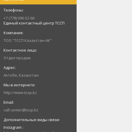
+7 (778) 096-52-66
Единый контактный центр ТССП
ТОО "ТССП Казахстан-АК"
Отдел продаж
Актобе, Казахстан
http://www.tssp.kz
call-center@tssp.kz
Instagram