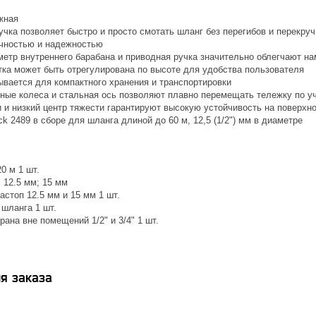
жная
учка позволяет быстро и просто смотать шланг без перегибов и перекру
чностью и надежностью
етр внутреннего барабана и приводная ручка значительно облегчают на
тка может быть отрегулирована по высоте для удобства пользователя
ывается для компактного хранения и транспортировки
ые колеса и стальная ось позволяют плавно перемещать тележку по у
 и низкий центр тяжести гарантируют высокую устойчивость на поверхн
k 2489 в сборе для шланга длиной до 60 м, 12,5 (1/2") мм в диаметре
0 м 1 шт.
: 12.5 мм; 15 мм
астоп 12.5 мм и 15 мм 1 шт.
 шланга 1 шт.
рана вне помещений 1/2" и 3/4" 1 шт.
я заказа