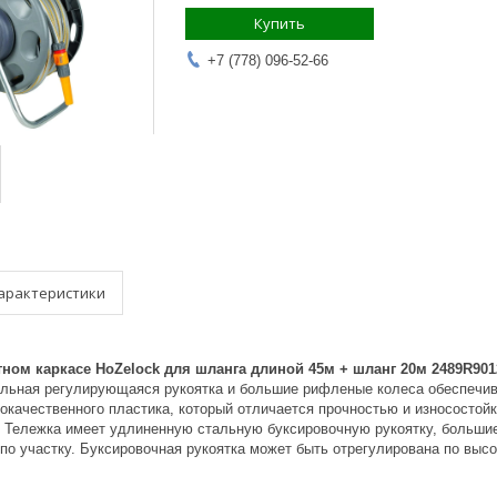
Купить
+7 (778) 096-52-66
арактеристики
тном каркасе HoZelock для шланга длиной 45м + шланг 20м 2489R901
альная регулирующаяся рукоятка и большие рифленые колеса обеспечив
кокачественного пластика, который отличается прочностью и износосто
 Тележка имеет удлиненную стальную буксировочную рукоятку, большие
о участку. Буксировочная рукоятка может быть отрегулирована по высо