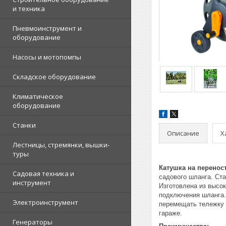
и техника
Пневмоинструмент и
оборудование
Насосы и мотопомпы
Складское оборудование
Климатическое
оборудование
Станки
Описание
Х
Лестницы, стремянки, вышки-
туры
Катушка на перенос
Садовая техника и
садового шланга. Ст
инструмент
Изготовлена из высо
подключения шланга.
Электроинструмент
перемещать тележку п
гараже.
Генераторы