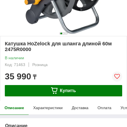
Катушка HoZelock для шланга длиной 60м
2475R0000
В наличии
Код: 71463
Розница
35 990
₸
Купить
Описание
Характеристики
Доставка
Оплата
Усл
Описание