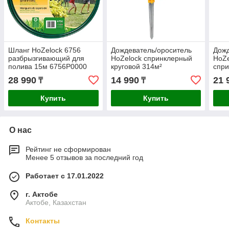
Шланг HoZelock 6756
Дождеватель/ороситель
Дожд
разбрызгивающий для
HoZelock спринклерный
HoZe
полива 15м 6756P0000
круговой 314м²
спр
2335P0000
прям
28 990
14 990
21 
₸
₸
Купить
Купить
О нас
Рейтинг не сформирован
Менее 5 отзывов за последний год
Работает с 17.01.2022
г. Актобе
Актобе, Казахстан
Контакты