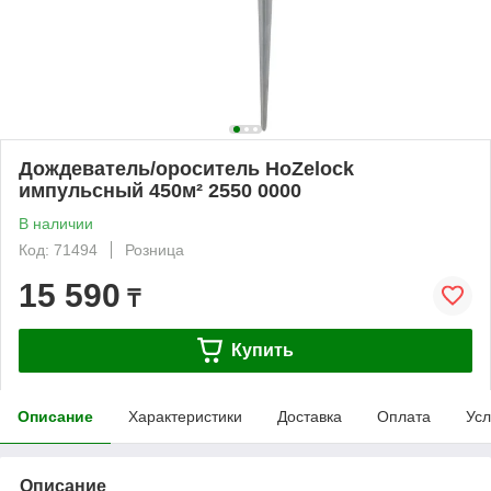
Дождеватель/ороситель HoZelock
импульсный 450м² 2550 0000
В наличии
Код: 71494
Розница
15 590
₸
Купить
Описание
Характеристики
Доставка
Оплата
Усл
Описание