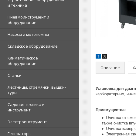
и техника
Пневмоинструмент и
оборудование
Насосы и мотопомпы
Складское оборудование
Климатическое
оборудование
Описание
Х
Станки
Лестницы, стремянки, вышки-
Установка для диаг
туры
карбюраторных, инжек
Садовая техника и
инструмент
​Приемущества:
Очистка от смо
Электроинструмент
также очистка вп
Очистка камер 
Генераторы
Электронная си