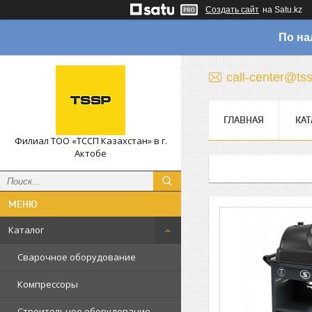
Создать сайт
на Satu.kz
По на
call-center@ts
ГЛАВНАЯ
КАТ
Филиал ТОО «ТССП Казахстан» в г.
Актобе
Каталог
Сварочное оборудование
Компрессоры
Строительное оборудование