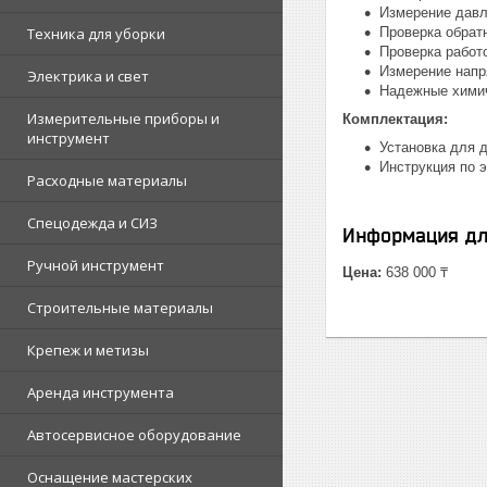
Измерение давл
Техника для уборки
Проверка обрат
Проверка работ
Измерение напр
Электрика и свет
Надежные химич
Измерительные приборы и
Комплектация:
инструмент
Установка для д
Инструкция по 
Расходные материалы
Спецодежда и СИЗ
Информация дл
Ручной инструмент
Цена:
638 000 ₸
Строительные материалы
Крепеж и метизы
Аренда инструмента
Автосервисное оборудование
Оснащение мастерских