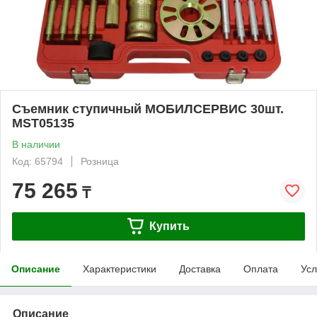
Съемник ступичный МОБИЛСЕРВИС 30шт.
MST05135
В наличии
Код: 65794
Розница
75 265
₸
Купить
Описание
Характеристики
Доставка
Оплата
Усл
Описание