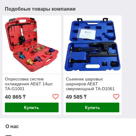
Подобные товары компании
Опрессовка систем
Съемник шаровых
охлаждения AE&T 14шт.
шарниров AE&T
TA-G1001
сверхмощный TA-D1061
40 865
49 585
₸
₸
Купить
Купить
О нас