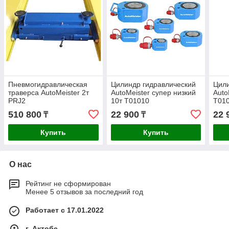
Пневмогидравлическая
Цилиндр гидравлический
Цили
траверса AutoMeister 2т
AutoMeister супер низкий
Auto
PRJ2
10т T01010
T01
510 800
22 900
22 
₸
₸
Купить
Купить
О нас
Рейтинг не сформирован
Менее 5 отзывов за последний год
Работает с 17.01.2022
г. Актобе