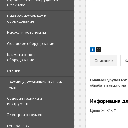
и техника
Пневмоинструмент и
оборудование
Насосы и мотопомпы
Складское оборудование
Климатическое
оборудование
Описание
Х
Станки
Пневмошуруповерт S
Лестницы, стремянки, вышки-
обрабатываемого мат
туры
Садовая техника и
Информация дл
инструмент
Цена:
30 345 ₸
Электроинструмент
Генераторы