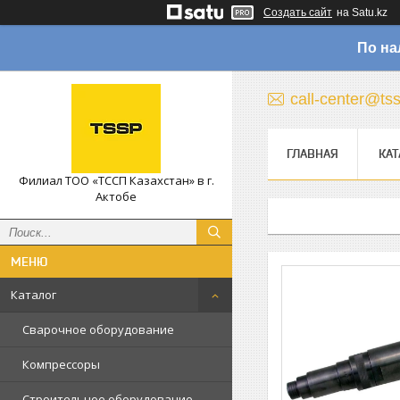
Создать сайт
на Satu.kz
По на
call-center@ts
ГЛАВНАЯ
КАТ
Филиал ТОО «ТССП Казахстан» в г.
Актобе
Каталог
Сварочное оборудование
Компрессоры
Строительное оборудование