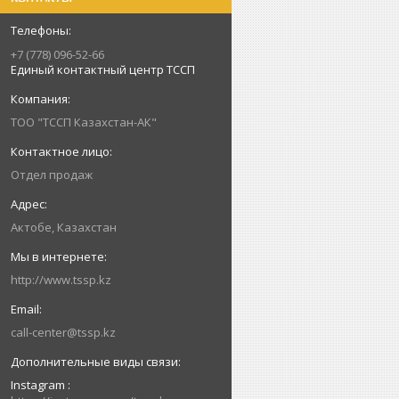
+7 (778) 096-52-66
Единый контактный центр ТССП
ТОО "ТССП Казахстан-АК"
Отдел продаж
Актобе, Казахстан
http://www.tssp.kz
call-center@tssp.kz
Instagram