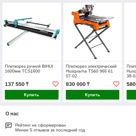
Плиткорез ручной BIHUI
Плиткорез электрический
Плит
1600мм TCS1600
Husqvarna TS60 966 61
Husq
07-02
38-0
137 550
830 000
580
₸
₸
Купить
Купить
О нас
Рейтинг не сформирован
Менее 5 отзывов за последний год