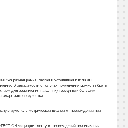
ая Y-образная рамка, легкая и устойчивая к изгибам
пления. В зависимости от случая применения можно выбрать
стием для зацепления на шляпку гвоздя или большим
агодаря замене рукоятки.
льную рулетку с метрической шкалой от повреждений при
OTECTION защищает ленту от повреждений при сгибании