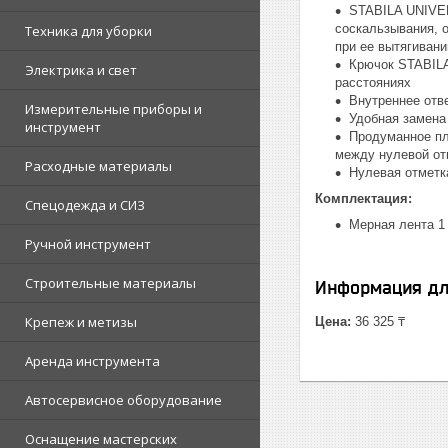
STABILA UNIVE
соскальзывания, 
Техника для уборки
при ее вытягивани
Крючок STABILA
Электрика и свет
расстояниях
Внутреннее отв
Измерительные приборы и
Удобная замена
инструмент
Продуманное пл
между нулевой от
Расходные материалы
Нулевая отметк
Комплектация:
Спецодежда и СИЗ
Мерная лента 1
Ручной инструмент
Строительные материалы
Информация дл
Крепеж и метизы
Цена:
36 325 ₸
Аренда инструмента
Автосервисное оборудование
Оснащение мастерских