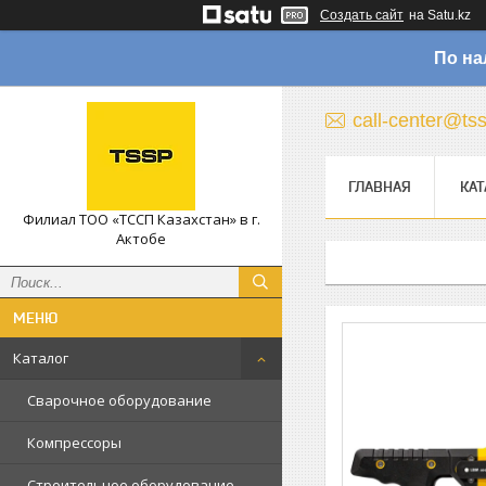
Создать сайт
на Satu.kz
По на
call-center@ts
ГЛАВНАЯ
КАТ
Филиал ТОО «ТССП Казахстан» в г.
Актобе
Каталог
Сварочное оборудование
Компрессоры
Строительное оборудование