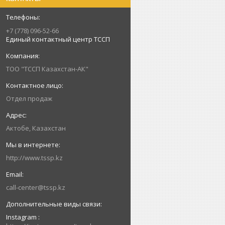
+7 (778) 096-52-66
Единый контактный центр ТССП
ТОО "ТССП Казахстан-АК"
Отдел продаж
Актобе, Казахстан
http://www.tssp.kz
call-center@tssp.kz
Instagram