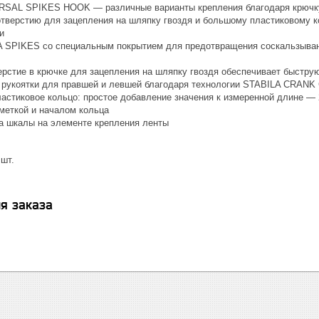
RSAL SPIKES HOOK — различные варианты крепления благодаря крючк
отверстию для зацепления на шляпку гвоздя и большому пластиковому 
и
 SPIKES со специальным покрытием для предотвращения соскальзывани
ерстие в крючке для зацепления на шляпку гвоздя обеспечивает быстр
 рукоятки для правшей и левшей благодаря технологии STABILA CRAN
астиковое кольцо: простое добавление значения к измеренной длине — 
меткой и началом кольца
а шкалы на элементе крепления ленты
 шт.
я заказа