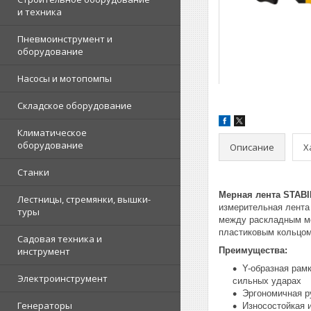
и техника
Пневмоинструмент и
оборудование
Насосы и мотопомпы
Складское оборудование
Климатическое
оборудование
Описание
Х
Станки
Мерная лента STABI
Лестницы, стремянки, вышки-
измерительная лента
туры
между раскладным ме
пластиковым кольцом 
Садовая техника и
инструмент
Преимущества:
Y-образная рам
Электроинструмент
сильных ударах
Эргономичная р
Генераторы
Износостойкая 