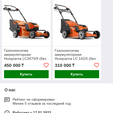
Газонокосилка
Газонокосилка
аккумуляторная
аккумуляторная
Husqvarna LC347iVX (без
Husqvarna LC 142iS (без
АКБ и ЗУ) 9678623-01
АКБ и ЗУ) 9705419-01
450 000
310 000
₸
₸
Купить
Купить
О нас
Рейтинг не сформирован
Менее 5 отзывов за последний год
Работает с 17.01.2022